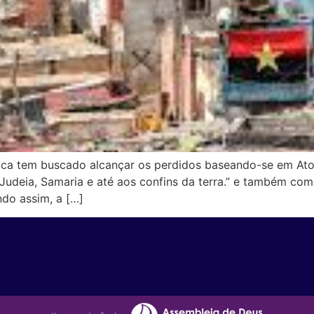
ica tem buscado alcançar os perdidos baseando-se em Atos 
Judeia, Samaria e até aos confins da terra.” e também com
ndo assim, a […]