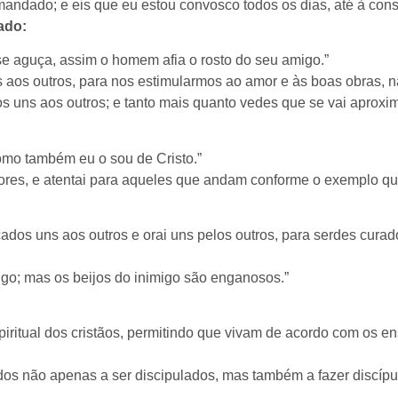
mandado; e eis que eu estou convosco todos os dias, até à co
ado:
se aguça, assim o homem afia o rosto do seu amigo.”
 aos outros, para nos estimularmos ao amor e às boas obras,
 uns aos outros; e tanto mais quanto vedes que se vai aproxi
como também eu o sou de Cristo.”
dores, e atentai para aqueles que andam conforme o exemplo q
cados uns aos outros e orai uns pelos outros, para serdes curad
migo; mas os beijos do inimigo são enganosos.”
espiritual dos cristãos, permitindo que vivam de acordo com os
 não apenas a ser discipulados, mas também a fazer discípul