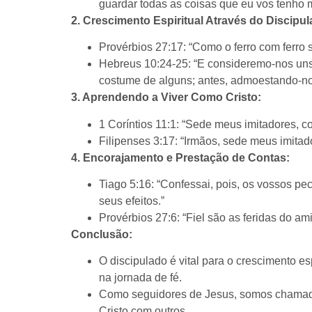
guardar todas as coisas que eu vos tenho 
2. Crescimento Espiritual Através do Discipul
Provérbios 27:17: “Como o ferro com ferro 
Hebreus 10:24-25: “E consideremo-nos uns
costume de alguns; antes, admoestando-nos
3. Aprendendo a Viver Como Cristo:
1 Coríntios 11:1: “Sede meus imitadores, 
Filipenses 3:17: “Irmãos, sede meus imita
4. Encorajamento e Prestação de Contas:
Tiago 5:16: “Confessai, pois, os vossos pe
seus efeitos.”
Provérbios 27:6: “Fiel são as feridas do a
Conclusão:
O discipulado é vital para o crescimento 
na jornada de fé.
Como seguidores de Jesus, somos chamados
Cristo com outros.