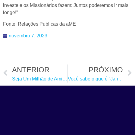
investe e os Missionários fazem: Juntos poderemos ir mais
longe!”
Fonte: Relações Públicas da aME
novembro 7, 2023
ANTERIOR
PRÓXIMO
Seja Um Milhão de Amigos
Você sabe o que é “Janela 10/40?