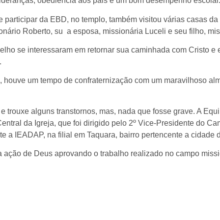
lideranças, obediência aos pais e um bom desempenho escolar
e participar da EBD, no templo, também visitou várias casas d
ário Roberto, su a esposa, missionária Luceli e seu filho, mis
ho se interessaram em retornar sua caminhada com Cristo e es
.
as, houve um tempo de confraternização com um maravilhoso alm
 trouxe alguns transtornos, mas, nada que fosse grave. A Equ
Central da Igreja, que foi dirigido pelo 2º Vice-Presidente do
nte a IEADAP, na filial em Taquara, bairro pertencente a cidade
 ação de Deus aprovando o trabalho realizado no campo missi